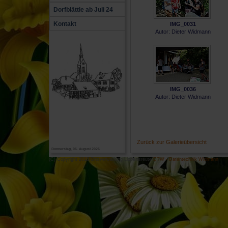
Dorfblättle ab Juli 24
Kontakt
IMG_0031
Autor: Dieter Widmann
IMG_0036
Autor: Dieter Widmann
Zurück zur Galerieübersicht
Donnerstag, 06. August 2026
(C) Copyright 2018 Ortsverwaltung Lippertsreute
DTW - Datentechnik Widmann