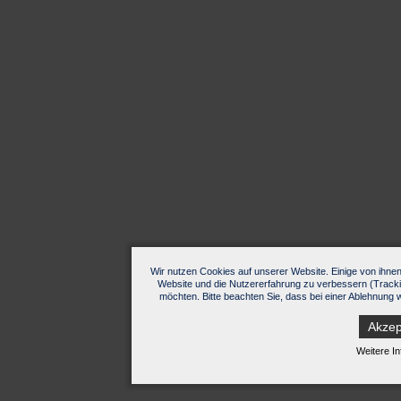
Wir nutzen Cookies auf unserer Website. Einige von ihnen 
Website und die Nutzererfahrung zu verbessern (Tracki
möchten. Bitte beachten Sie, dass bei einer Ablehnung w
Akzep
Weitere In